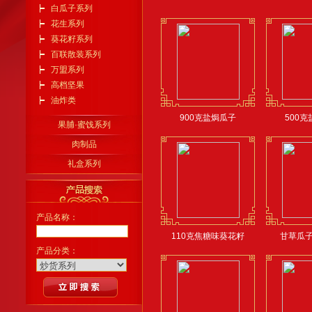
白瓜子系列
花生系列
葵花籽系列
百联散装系列
万盟系列
高档坚果
油炸类
900克盐焗瓜子
500
果脯·蜜饯系列
肉制品
礼盒系列
产品名称：
110克焦糖味葵花籽
甘草瓜
产品分类：